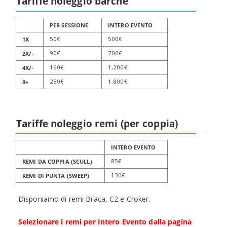
Tariffe noleggio barche
PER SESSIONE
INTERO EVENTO
50€
500€
1X
90€
700€
2X/-
160€
1,200€
4X/-
280€
1,800€
8+
Tariffe noleggio remi (per coppia)
INTERO EVENTO
85€
REMI DA COPPIA (SCULL)
130€
REMI DI PUNTA (SWEEP)
Disponiamo di remi Braca, C2 e Croker.
Selezionare i remi per Intero Evento dalla pagina