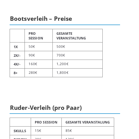
Bootsverleih – Preise
PRO
GESAMTE
SESSION
VERANSTALTUNG
50€
500€
1X
90€
700€
2X/-
160€
1,200€
4X/-
280€
1,800€
8+
Ruder-Verleih (pro Paar)
PRO SESSION
GESAMTE VERANSTALUNG
15€
85€
SKULLS